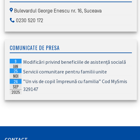
Bulevardul George Enescu nr. 16, Suceava
0230 520 172
COMUNICATE DE PRESA
9
Modificări privind beneficiile de asistență socială
IAN
25
Servicii comunitare pentru familii unite
2026
NOI
”Un vis de copil împreună cu familia” Cod MySmis
26
2025
SEP
329147
2025
CONTACT