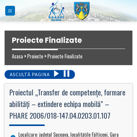
Skip
to
content
Proiecte Finalizate
Acasa
>
Proiecte
>
Proiecte Finalizate
ASCULTĂ PAGINA
Proiectul „Transfer de competenţe, formare
abilităţi – extindere echipa mobilă” –
PHARE 2006/018-147.04.0203.01.107
Localizare: judeţul Suceava, localităţile Fălticeni, Gura