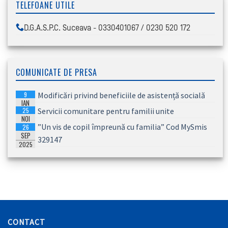
TELEFOANE UTILE
D.G.A.S.P.C. Suceava - 0330401067 / 0230 520 172
COMUNICATE DE PRESA
9
Modificări privind beneficiile de asistență socială
IAN
25
Servicii comunitare pentru familii unite
2026
NOI
”Un vis de copil împreună cu familia” Cod MySmis
26
2025
SEP
329147
2025
CONTACT