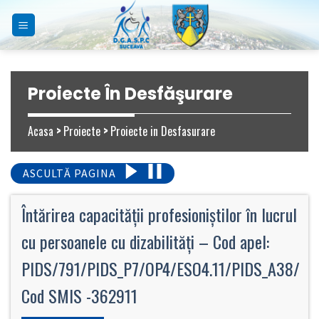
Skip
to
content
Proiecte În Desfăşurare
Acasa
>
Proiecte
>
Proiecte in Desfasurare
ASCULTĂ PAGINA
Întărirea capacității profesioniștilor în lucrul
cu persoanele cu dizabilități – Cod apel:
PIDS/791/PIDS_P7/OP4/ESO4.11/PIDS_A38/
Cod SMIS -362911