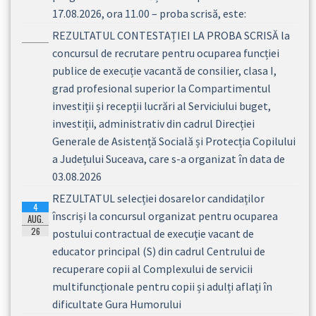
17.08.2026, ora 11.00 – proba scrisă, este:
REZULTATUL CONTESTAȚIEI LA PROBA SCRISĂ la
concursul de recrutare pentru ocuparea funcției
publice de execuție vacantă de consilier, clasa I,
grad profesional superior la Compartimentul
investiții și recepții lucrări al Serviciului buget,
investiții, administrativ din cadrul Direcției
Generale de Asistență Socială și Protecția Copilului
a Județului Suceava, care s-a organizat în data de
03.08.2026
REZULTATUL selecției dosarelor candidaților
4
înscriși la concursul organizat pentru ocuparea
AUG.
26
postului contractual de execuţie vacant de
educator principal (S) din cadrul Centrului de
recuperare copii al Complexului de servicii
multifuncționale pentru copii și adulți aflați în
dificultate Gura Humorului