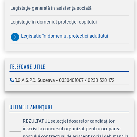
Legislație generală în asistența socială
Legislație în domeniul protecției copilului
Legislație în domeniul protecției adultului
TELEFOANE UTILE
D.G.A.S.P.C. Suceava - 0330401067 / 0230 520 172
ULTIMELE ANUNȚURI
REZULTATUL selecției dosarelor candidaților
înscriși la concursul organizat pentru ocuparea
postului contractual de asistent social debutant la