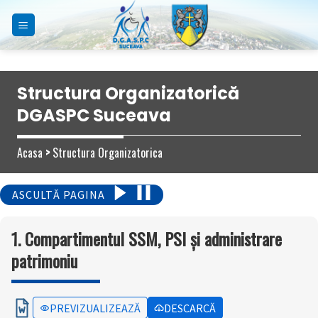
Skip
to
content
Structura Organizatorică
DGASPC Suceava
Acasa
>
Structura Organizatorica
ASCULTĂ PAGINA
1. Compartimentul SSM, PSI și administrare
patrimoniu
PREVIZUALIZEAZĂ
DESCARCĂ