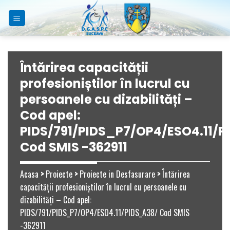
Skip
to
content
Întărirea capacității
profesioniștilor în lucrul cu
persoanele cu dizabilități –
Cod apel:
PIDS/791/PIDS_P7/OP4/ESO4.11/P
Cod SMIS -362911
Acasa
>
Proiecte
>
Proiecte in Desfasurare
>
Întărirea
capacității profesioniștilor în lucrul cu persoanele cu
dizabilități – Cod apel:
PIDS/791/PIDS_P7/OP4/ESO4.11/PIDS_A38/ Cod SMIS
-362911