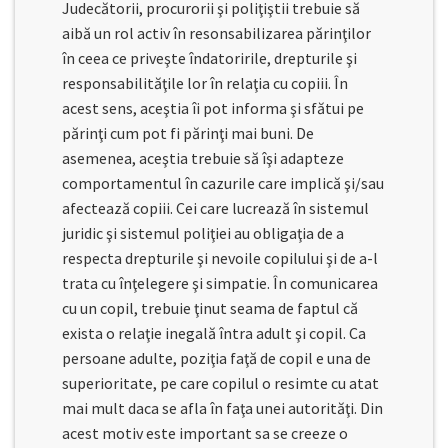
Judecătorii, procurorii şi poliţiştii trebuie să
aibă un rol activ în resonsabilizarea părinţilor
în ceea ce priveşte îndatoririle, drepturile şi
responsabilităţile lor în relaţia cu copiii. În
acest sens, aceştia îi pot informa şi sfătui pe
părinţi cum pot fi părinţi mai buni. De
asemenea, aceştia trebuie să îşi adapteze
comportamentul în cazurile care implică şi/sau
afectează copiii. Cei care lucrează în sistemul
juridic şi sistemul poliţiei au obligaţia de a
respecta drepturile şi nevoile copilului şi de a-l
trata cu înţelegere şi simpatie. În comunicarea
cu un copil, trebuie ţinut seama de faptul că
exista o relaţie inegală întra adult şi copil. Ca
persoane adulte, poziţia faţă de copil e una de
superioritate, pe care copilul o resimte cu atat
mai mult daca se afla în faţa unei autorităţi. Din
acest motiv este important sa se creeze o