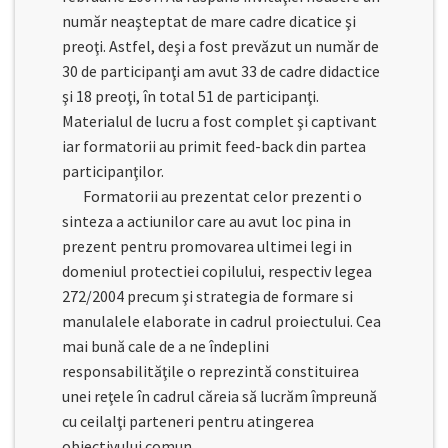
număr neaşteptat de mare cadre dicatice şi
preoţi. Astfel, deşi a fost prevăzut un număr de
30 de participanţi am avut 33 de cadre didactice
şi 18 preoţi, în total 51 de participanţi.
Materialul de lucru a fost complet şi captivant
iar formatorii au primit feed-back din partea
participanţilor.
Formatorii au prezentat celor prezenti o
sinteza a actiunilor care au avut loc pina in
prezent pentru promovarea ultimei legi in
domeniul protectiei copilului, respectiv legea
272/2004 precum şi strategia de formare si
manulalele elaborate in cadrul proiectului. Cea
mai bună cale de a ne îndeplini
responsabilităţile o reprezintă constituirea
unei reţele în cadrul căreia să lucrăm împreună
cu ceilalţi parteneri pentru atingerea
obiectivului comun.