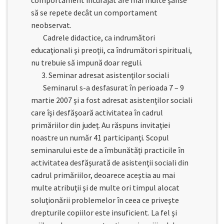
comportament încurajat are mai multe şanse
să se repete decât un comportament
neobservat.
Cadrele didactice, ca indrumători
educaţionali şi preoţii, ca îndrumători spirituali,
nu trebuie să impună doar reguli.
3. Seminar adresat asistenţilor sociali
Seminarul s-a desfasurat în perioada 7 – 9
martie 2007 şi a fost adresat asistenţilor sociali
care îşi desfăşoară activitatea în cadrul
primăriilor din judeţ. Au răspuns invitaţiei
noastre un număr 41 participanţi. Scopul
seminarului este de a îmbunătăţi practicile în
activitatea desfăşurată de asistenţii sociali din
cadrul primăriilor, deoarece aceştia au mai
multe atribuţii şi de multe ori timpul alocat
soluţionării problemelor în ceea ce priveşte
drepturile copiilor este insuficient. La fel şi