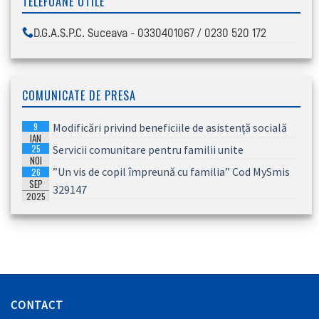
TELEFOANE UTILE
D.G.A.S.P.C. Suceava - 0330401067 / 0230 520 172
COMUNICATE DE PRESA
9
Modificări privind beneficiile de asistență socială
IAN
25
Servicii comunitare pentru familii unite
2026
NOI
”Un vis de copil împreună cu familia” Cod MySmis
26
2025
SEP
329147
2025
CONTACT