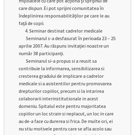
mijloacele cu care pot acţiona şi sprijinul de
care dispun. Ei pot sprijini comunitatea în
îndeplinirea responsabilităţilor pe care le au
faţă de copii.
4. Seminar destinat cadrelor medicale
Seminarul s-a desfasurat în perioada 23 – 25
aprilie 2007. Au răspuns invitaţiei noastre un
număr 38 participanţi.
Seminarul si-a propus si a reusit sa
contribuie la informarea, sensibilizarea si
cresterea gradului de implicare a cadrelor
medicale si a asistentilor pentru promovarea
drepturilor copiilor, precum si la intarirea
colaborarii interinstitutionale in acest
domeniu. Spitalul este pentru majoritatea
copiilor un loc strain si neplacut, un loc in care
au de-a face cu durerea si frica. De multe ori, ei
nu stiu motivele pentru care se afla acolo sau