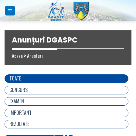
Skip
to
content
Anunțuri DGASPC
Acasa
>
Anunturi
TOATE
CONCURS
EXAMEN
IMPORTANT
REZULTATE