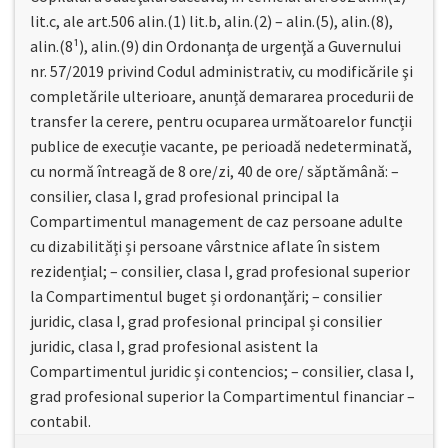
lit.c, ale art.506 alin.(1) lit.b, alin.(2) – alin.(5), alin.(8),
alin.(8¹), alin.(9) din Ordonanţa de urgenţă a Guvernului
nr. 57/2019 privind Codul administrativ, cu modificările şi
completările ulterioare, anunță demararea procedurii de
transfer la cerere, pentru ocuparea următoarelor funcții
publice de execuție vacante, pe perioadă nedeterminată,
cu normă întreagă de 8 ore/zi, 40 de ore/ săptămână: –
consilier, clasa I, grad profesional principal la
Compartimentul management de caz persoane adulte
cu dizabilități și persoane vârstnice aflate în sistem
rezidențial; – consilier, clasa I, grad profesional superior
la Compartimentul buget și ordonanţări; – consilier
juridic, clasa I, grad profesional principal și consilier
juridic, clasa I, grad profesional asistent la
Compartimentul juridic și contencios; – consilier, clasa I,
grad profesional superior la Compartimentul financiar –
contabil.