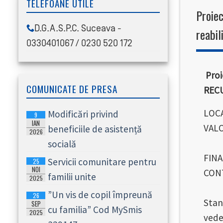
TELEFOANE UTILE
Proiec
D.G.A.S.P.C. Suceava -
reabil
0330401067 / 0230 520 172
Proi
COMUNICATE DE PRESA
RECU
LOCA
Modificări privind
9
IAN
VALO
beneficiile de asistență
2026
socială
FINA
Servicii comunitare pentru
25
NOI
CONT
familii unite
2025
Obie
”Un vis de copil împreună
26
Stan
SEP
cu familia” Cod MySmis
2025
vede