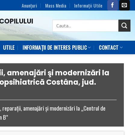
Anunțuri
Mass Media
Informaţii Utile
COPILULUI
UTILE
INFORMAȚII DE INTERES PUBLIC
CONTACT
ii, amenajări şi modernizări la
ropsihiatrică Costâna, jud.
, reparaţii, amenajări şi modernizări la „Centrul de
n B”