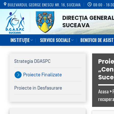
Skip
BULEVARDUL GEORGE ENESCU NR. 16, SUCEAVA
08:00 - 16:3
to
DIRECȚIA GENERAL
content
SUCEAVA
INSTITUȚIE
SERVICII SOCIALE
BENEFICII DE ASIS
Proie
Strategia DGASPC
„Cent
Proiecte Finalizate
Suce
Proiecte in Desfasurare
Acasa
>
recuperar