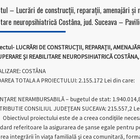
tul – Lucrări de construcţii, reparaţii, amenajări şi
itare neuropsihiatrică Costâna, jud. Suceava – Pavil
ectul- LUCRĂRI DE CONSTRUCŢII, REPARAŢII, AMENAJĂ
PERARE ŞI REABILITARE NEUROPSIHIATRICĂ COSTÂNA, 
LIZARE: COSTÂNA
AREA TOTALA A PROIECTULUI: 2.155.172 Lei din care:
NŢARE NERAMBURSABILĂ – bugetul de stat: 1.940.014,8
RIBUTIE CONSILIUL JUDEŢEAN SUCEAVA: 215.557,2 Le
ctivul proiectului este de a creea condiţiile necesar
dard referitoare la asigurarea de şanse egale pentru per
rea integrării în viaţa familială şi cea comunitară, for