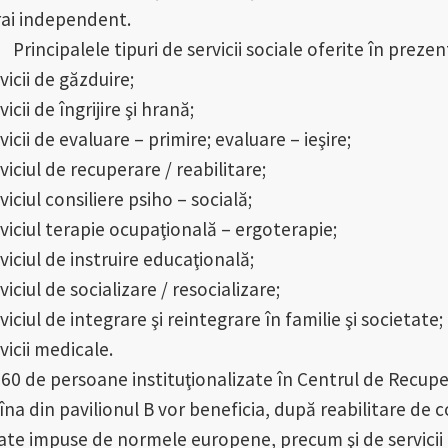
rai independent.
cipalele tipuri de servicii sociale oferite în prezen
vicii de găzduire;
vicii de îngrijire şi hrană;
vicii de evaluare – primire; evaluare – ieşire;
viciul de recuperare / reabilitare;
viciul consiliere psiho – socială;
rviciul terapie ocupaţională – ergoterapie;
viciul de instruire educaţională;
viciul de socializare / resocializare;
viciul de integrare şi reintegrare în familie şi societate;
vicii medicale.
 60 de persoane instituţionalizate în Centrul de Recupe
îna din pavilionul B vor beneficia, după reabilitare de c
tate impuse de normele europene, precum şi de servicii 