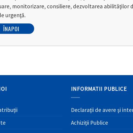
uare, monitorizare, consiliere, dezvoltarea abilităţilor 
de urgenţă.
ÎNAPOI
NOI
INFORMATII PUBLICE
atribuții
Declaraţii de avere şi int
ate
Achiziţii Publice