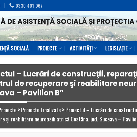
0
0330 401 067
Ă DE ASISTENȚĂ SOCIALĂ ȘI PROȚECTIA 
TENŢĂ SOCIALĂ
PROIECTE
ACTIVITĂȚI
LEGISLAȚIE
ctul – Lucrări de construcţii, reparaţ
rul de recuperare şi reabilitare neu
ava – Pavilion B”
Proiecte
>
Proiecte Finalizate
>
Proiectul – Lucrări de construcţii
e şi reabilitare neuropsihiatrică Costâna, jud. Suceava – Pavilio