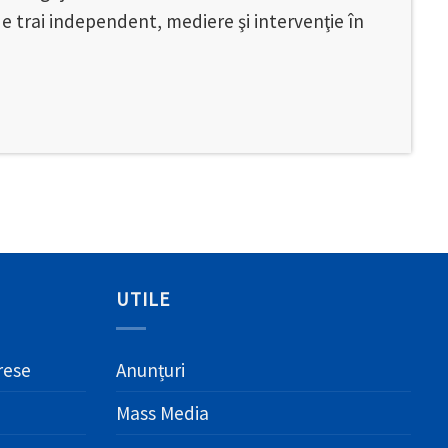
de trai independent, mediere şi intervenţie în
UTILE
erese
Anunțuri
Mass Media