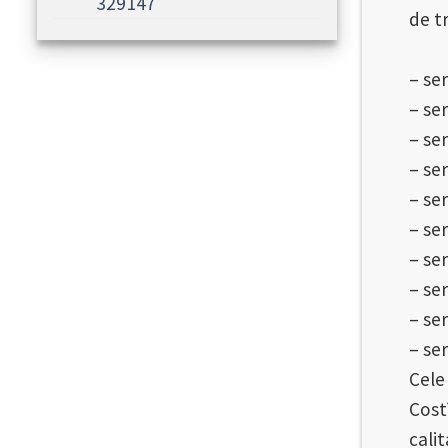
329147
de t
Prin
– ser
– ser
– ser
– ser
– ser
– se
– ser
– ser
– ser
– ser
Cele
Cost
cali