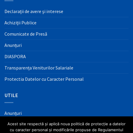
Declaraţii de avere şi interese
Achiziţii Publice
Comunicate de Presă
Anunțuri
DIASPORA
Transparența Veniturilor Salariale
Protectia Datelor cu Caracter Personal
UTILE
Anunțuri
Acest site respectă și aplică noua politică de protecție a datelor
Mass Media
cu caracter personal și modificările propuse de Regulamentul