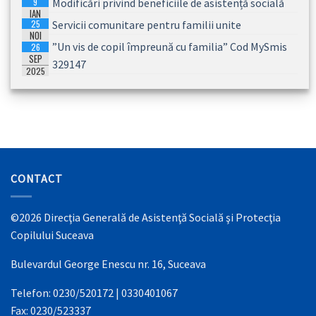
9
Modificări privind beneficiile de asistență socială
IAN
25
Servicii comunitare pentru familii unite
2026
NOI
”Un vis de copil împreună cu familia” Cod MySmis
26
2025
SEP
329147
2025
CONTACT
©2026 Direcţia Generală de Asistenţă Socială şi Protecţia
Copilului Suceava
Bulevardul George Enescu nr. 16, Suceava
Telefon: 0230/520172 | 0330401067
Fax: 0230/523337