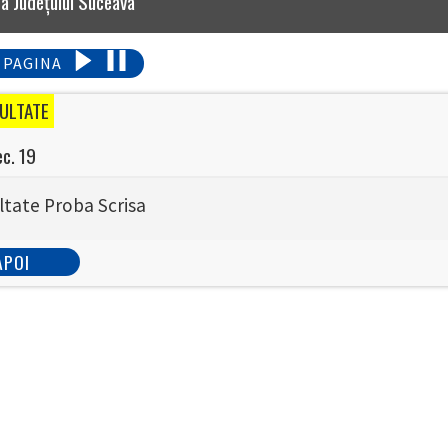
 a Judeţului Suceava
 PAGINA
ULTATE
ec. 19
ltate Proba Scrisa
APOI