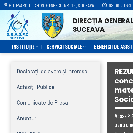
Skip
BULEVARDUL GEORGE ENESCU NR. 16, SUCEAVA
08:00 - 16:3
to
DIRECȚIA GENERAL
content
SUCEAVA
INSTITUȚIE
SERVICII SOCIALE
BENEFICII DE ASIS
REZU
Declaraţii de avere şi interese
conc
Achiziţii Publice
mater
Socia
Comunicate de Presă
Acasa
>
Anunțuri
pentru oc