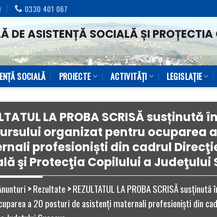
0
0330 401 067
Ă DE ASISTENȚĂ SOCIALĂ ȘI PROȚECTIA 
TENŢĂ SOCIALĂ
PROIECTE
ACTIVITĂȚI
LEGISLAȚIE
LTATUL LA PROBA SCRISĂ susținută în d
ursului organizat pentru ocuparea a 
nali profesioniști din cadrul Direcţ
lă şi Protecţia Copilului a Judeţulu
Anunturi
>
Rezultate
>
REZULTATUL LA PROBA SCRISĂ susținută în 
uparea a 20 posturi de asistenți maternali profesioniști din cadr