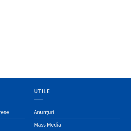
UTILE
erese
Anunțuri
Mass Media