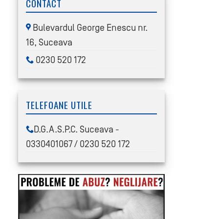
CONTACT
Bulevardul George Enescu nr.
16, Suceava
0230 520 172
TELEFOANE UTILE
D.G.A.S.P.C. Suceava -
0330401067 / 0230 520 172