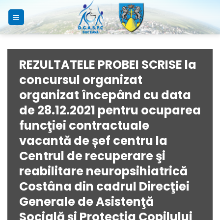
Skip
to
content
REZULTATELE PROBEI SCRISE la
concursul organizat
organizat începând cu data
de 28.12.2021 pentru ocuparea
funcţiei contractuale
vacantă de șef centru la
Centrul de recuperare şi
reabilitare neuropsihiatrică
Costâna din cadrul Direcţiei
Generale de Asistenţă
Socială şi Protecţia Copilului