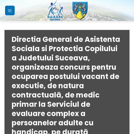
Skip
to
content
Directia General de Asistenta
Sociala si Protectia Copilului
a Judetului Suceava,
organizeaza concurs pentru
ocuparea postului vacant de
executie, de natura
contractualã, de medic
primar la Serviciul de
evaluare complex a
persoanelor adulte cu
handicap, pe duratã