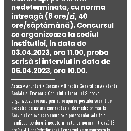
nedeterminata, cu norma
intreagã (8 ore/zi, 40
ore/sâptâmânã). Concursul
se organizeaza la sediul
institutiei, in data de
03.04.2023, ora 11.00, proba
scrisã si interviul in data de
06.04.2023, ora 10.00.
Acasa
>
Anunturi
>
Concurs
>
Directia General de Asistenta
Sociala si Protectia Copilului a Judetului Suceava,
organizeaza concurs pentru ocuparea postului vacant de
executie, de natura contractualã, de medic primar la
Serviciul de evaluare complex a persoanelor adulte cu
handicap, pe duratã nedeterminata, cu norma intreagã (8
ore/zi, 40 ore/sâptâmânã). Concursul se organizeaza la