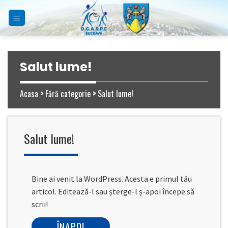
Skip
to
content
Salut lume!
Acasa
>
Fără categorie
>
Salut lume!
Salut lume!
Bine ai venit la WordPress. Acesta e primul tău
articol. Editează-l sau șterge-l ș-apoi începe să
scrii!
ÎNAPOI