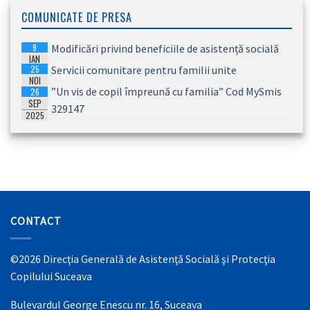
COMUNICATE DE PRESA
9
Modificări privind beneficiile de asistență socială
IAN
25
Servicii comunitare pentru familii unite
2026
NOI
”Un vis de copil împreună cu familia” Cod MySmis
26
2025
SEP
329147
2025
CONTACT
©2026 Direcţia Generală de Asistenţă Socială şi Protecţia
Copilului Suceava
Bulevardul George Enescu nr. 16, Suceava