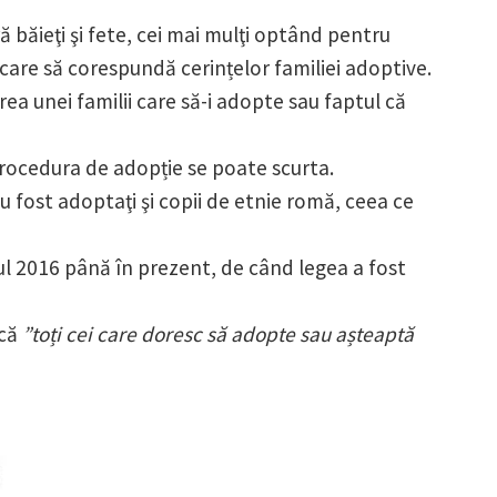
ură băieţi şi fete, cei mai mulţi optând pentru
il care să corespundă cerințelor familiei adoptive.
rea unei familii care să-i adopte sau faptul că
d procedura de adopție se poate scurta.
u fost adoptaţi şi copii de etnie romă, ceea ce
ul 2016 până în prezent, de când legea a fost
 că
”toți cei care doresc să adopte sau așteaptă