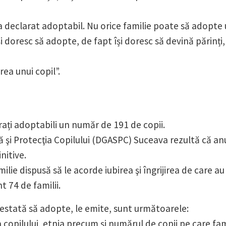
 declarat adoptabil. Nu orice familie poate să adopte 
și doresc să adopte, de fapt își doresc să devină părinți,
rea unui copil”.
ați adoptabili un număr de 191 de copii.
ială şi Protecţia Copilului (DGASPC) Suceava rezultă că 
nitive.
lie dispusă să le acorde iubirea şi îngrijirea de care au
t 74 de familii.
atestată să adopte, le emite, sunt următoarele:
 a copilului, etnia precum și numărul de copii pe care fa