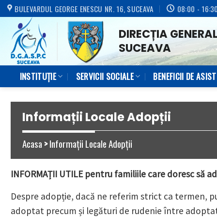
Skip
BULEVARDUL GEORGE ENESCU NR. 16, SUCEAVA
08:00 - 16:3
to
DIRECȚIA GENERAL
content
SUCEAVA
INSTITUȚIE
SERVICII SOCIALE
BENEFICII DE ASIS
Informații Locale Adopții
Acasa
>
Informații Locale Adopții
INFORMAȚII UTILE pentru familiile care doresc să a
Despre adopție, dacă ne referim strict ca termen, pu
adoptat precum și legături de rudenie între adoptat