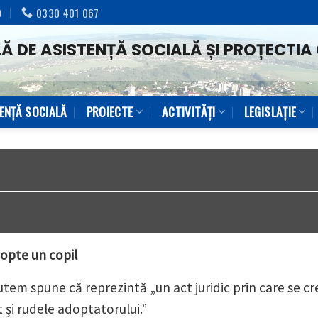
0
0330 401 067
Ă DE ASISTENȚĂ SOCIALĂ ȘI PROȚECTIA 
TENŢĂ SOCIALĂ
PROIECTE
ACTIVITĂȚI
LEGISLAȚIE
dopte un copil
tem spune că reprezintă „un act juridic prin care se cre
 și rudele adoptatorului.”