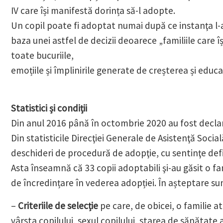
IV care își manifestă dorința să-l adopte.
Un copil poate fi adoptat numai după ce instanţa l-a
baza unei astfel de decizii deoarece „familiile care î
toate bucuriile,
emoțiile și împlinirile generate de creșterea și educa
Statistici și condiții
Din anul 2016 până în octombrie 2020 au fost declar
Din statisticile Direcţiei Generale de Asistenţă Soc
deschideri de procedură de adopţie, cu sentinţe defi
Asta înseamnă că 33 copii adoptabili şi-au găsit o fami
de încredințare în vederea adopției. În așteptare sun
–
Criteriile de selecție
pe care, de obicei, o familie 
vârsta copilului, sexul copilului, starea de sănătate