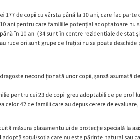
177 de copii cu vârsta până la 10 ani, care fac parte di
 10 ani pentru care familiile potențial adoptatoare nu s
 până în 10 ani (34 sunt în centre rezidentiale de stat 
, sau rude ori sunt grupe de frați si nu se poate deschid
ri dragoste necondiționată unor copii, șansă asumată de
lie pentru cei 23 de copii greu adoptabili de pe profilul
ea celor 42 de familii care au depus cerere de evaluare, 
tuită măsura plasamentului de protecție specială la asi
 îl adoptă soțul/soția care nu este părinte natural sau 