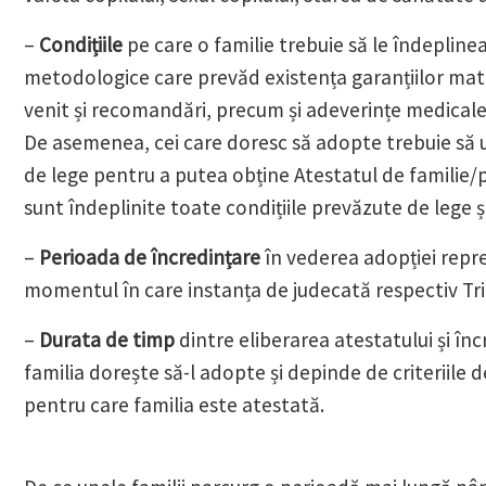
–
Condițiile
pe care o familie trebuie să le îndeplin
metodologice care prevăd existența garanțiilor mate
venit și recomandări, precum și adeverințe medicale
De asemenea, cei care doresc să adopte trebuie să ur
de lege pentru a putea obține Atestatul de familie/
sunt îndeplinite toate condițiile prevăzute de lege 
–
Perioada de încredințare
în vederea adopției reprez
momentul în care instanța de judecată respectiv Tri
–
Durata de timp
dintre eliberarea atestatului și înc
familia dorește să-l adopte și depinde de criteriile de
pentru care familia este atestată.