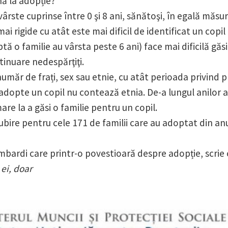
nă la adopție?
cu vârste cuprinse între 0 şi 8 ani, sănătoşi, în egală măs
 mai rigide cu atât este mai dificil de identificat un cop
tă o familie au vârsta peste 6 ani) face mai dificilă găsi
ntinuare nedespărţiţi.
, număr de frați, sex sau etnie, cu atât perioada privin
adopte un copil nu contează etnia. De-a lungul anilor a
e la a găsi o familie pentru un copil.
ubire pentru cele 171 de familii care au adoptat din an
ombardi care printr-o povestioară despre adopție, scrie
 ei, doar