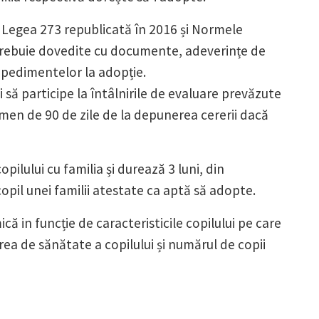
e Legea 273 republicată în 2016 și Normele
e trebuie dovedite cu documente, adeverințe de
mpedimentelor la adopție.
să participe la întâlnirile de evaluare prevăzute
men de 90 de zile de la depunerea cererii dacă
ilului cu familia și durează 3 luni, din
pil unei familii atestate ca aptă să adopte.
ă in funcție de caracteristicile copilului pe care
tarea de sănătate a copilului și numărul de copii