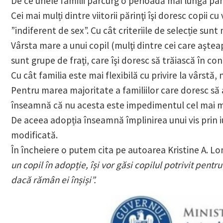
De ce unele familii parcurg o perioadă mai lungă pâ
Cei mai mulți dintre viitorii părinţi îşi doresc copii 
”indiferent de sex”. Cu cât criteriile de selecție sunt
Vârsta mare a unui copil (mulţi dintre cei care aşteap
sunt grupe de fraţi, care îşi doresc să trăiască în co
Cu cât familia este mai flexibilă cu privire la vârstă
Pentru marea majoritate a familiilor care doresc să 
înseamnă că nu acesta este impedimentul cel mai mar
De aceea adopția înseamnă împlinirea unui vis prin i
modificată.
În încheiere o putem cita pe autoarea Kristine A. L
un copil în adopție, își vor găsi copilul potrivit pentru
dacă rămân ei înșiși”.