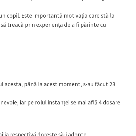
un copil. Este importantă motivaţia care stă la
 să treacă prin experiența de a fi părinte cu
anul acesta, până la acest moment, s-au făcut 23
 nevoie, iar pe rolul instanței se mai află 4 dosare
milia respectivă dorește să-i adopte.