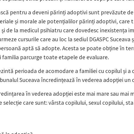
ească pentru a deveni părinți adoptivi sunt prevăzute d
riale și morale ale potențialilor părinți adoptivi, car
 și de la medicul psihiatru care dovedesc inexistența i
meze cursurile care au loc la sediul DGASPC Suceava și 
persoană aptă să adopte. Acesta se poate obține în ter
și familia parcurge toate etapele de evaluare.
intă perioada de acomodare a familiei cu copilul și a cop
bunalul Suceava încredințează în vederea adopției un co
redințarea în vederea adopției este mai mare sau mai mic
 selecție care sunt: vârsta copilului, sexul copilului, s