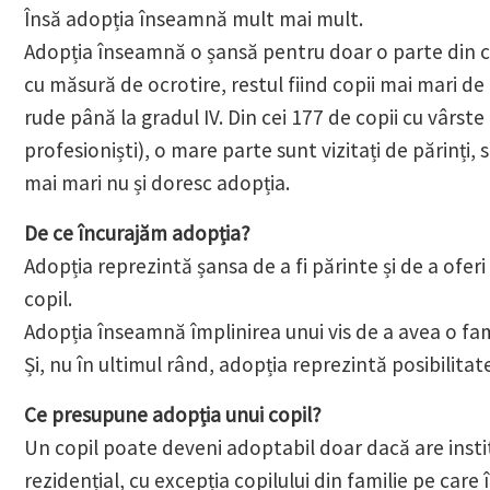
Însă adopția înseamnă mult mai mult.
Adopția înseamnă o șansă pentru doar o parte din cei 
cu măsură de ocrotire, restul fiind copii mai mari de
rude până la gradul IV. Din cei 177 de copii cu vârste
profesioniști), o mare parte sunt vizitați de părinți
mai mari nu și doresc adopția.
De ce încurajăm adopția?
Adopția reprezintă șansa de a fi părinte și de a ofe
copil.
Adopția înseamnă împlinirea unui vis de a avea o fami
Și, nu în ultimul rând, adopția reprezintă posibilitat
Ce presupune adopția unui copil?
Un copil poate deveni adoptabil doar dacă are insti
rezidențial, cu excepția copilului din familie pe care