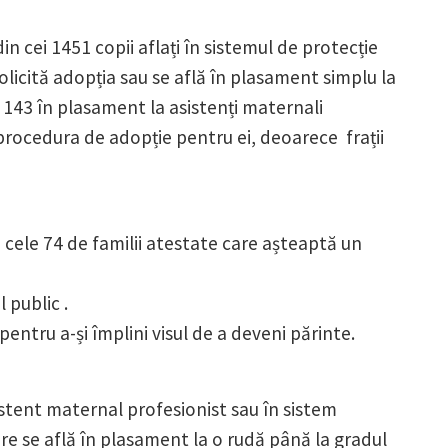
n cei 1451 copii aflați în sistemul de protecție
olicită adopția sau se află în plasament simplu la
și 143 în plasament la asistenți maternali
e procedura de adopție pentru ei, deoarece frații
 cele 74 de familii atestate care așteaptă un
 public .
pentru a-și împlini visul de a deveni părinte.
stent maternal profesionist sau în sistem
care se află în plasament la o rudă până la gradul