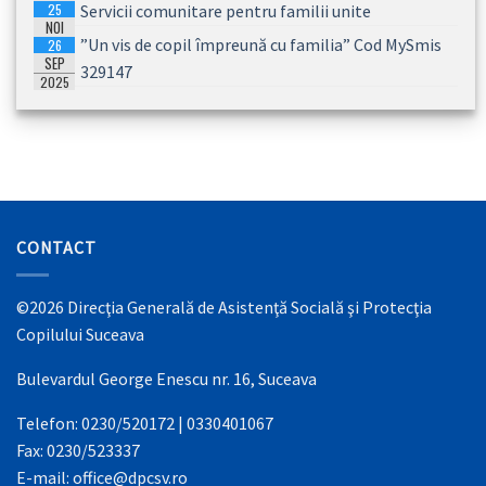
25
Servicii comunitare pentru familii unite
2026
NOI
”Un vis de copil împreună cu familia” Cod MySmis
26
2025
SEP
329147
2025
CONTACT
©2026 Direcţia Generală de Asistenţă Socială şi Protecţia
Copilului Suceava
Bulevardul George Enescu nr. 16, Suceava
Telefon: 0230/520172 | 0330401067
Fax: 0230/523337
E-mail: office@dpcsv.ro