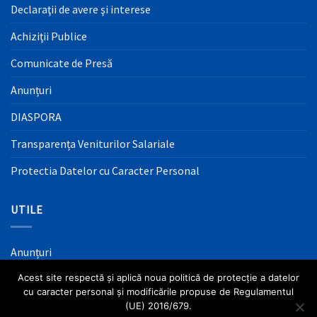
Declaraţii de avere şi interese
Achiziţii Publice
Comunicate de Presă
Anunțuri
DIASPORA
Transparența Veniturilor Salariale
Protectia Datelor cu Caracter Personal
UTILE
Anunțuri
Acest site respectă și aplică noua politică de protecție a datelor
Mass Media
cu caracter personal și modificările propuse de Regulamentul
Informaţii Utile
(UE) 2016/679.