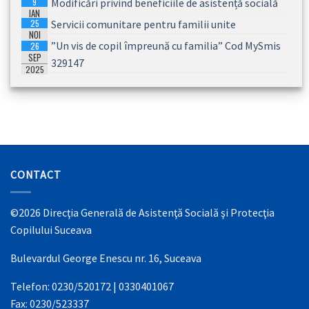
9
Modificări privind beneficiile de asistență socială
IAN
25
Servicii comunitare pentru familii unite
2026
NOI
”Un vis de copil împreună cu familia” Cod MySmis
26
2025
SEP
329147
2025
CONTACT
©2026 Direcţia Generală de Asistenţă Socială şi Protecţia
Copilului Suceava
Bulevardul George Enescu nr. 16, Suceava
Telefon: 0230/520172 | 0330401067
Fax: 0230/523337