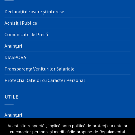
Declaraţii de avere şi interese
Achiziţii Publice
Comunicate de Presă
Anunțuri
DIASPORA
Transparența Veniturilor Salariale
Protectia Datelor cu Caracter Personal
UTILE
Anunțuri
Acest site respectă și aplică noua politică de protecție a datelor
Mass Media
cu caracter personal și modificările propuse de Regulamentul