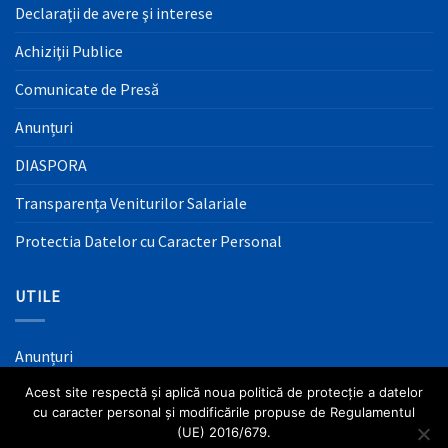
Declaraţii de avere şi interese
Achiziţii Publice
Comunicate de Presă
Anunțuri
DIASPORA
Transparența Veniturilor Salariale
Protectia Datelor cu Caracter Personal
UTILE
Anunțuri
Acest site respectă și aplică noua politică de protecție a datelor
Mass Media
cu caracter personal și modificările propuse de Regulamentul
Informaţii Utile
(UE) 2016/679.