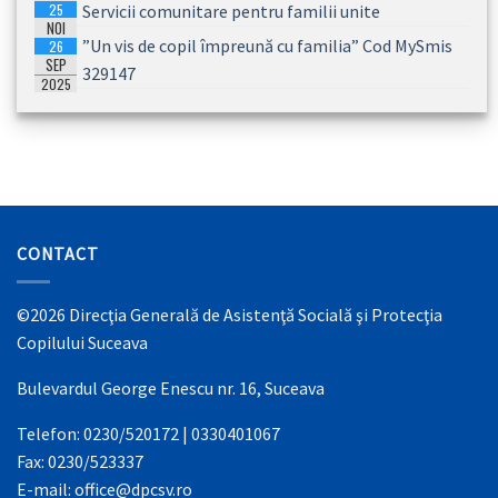
25
Servicii comunitare pentru familii unite
2026
NOI
”Un vis de copil împreună cu familia” Cod MySmis
26
2025
SEP
329147
2025
CONTACT
©2026 Direcţia Generală de Asistenţă Socială şi Protecţia
Copilului Suceava
Bulevardul George Enescu nr. 16, Suceava
Telefon: 0230/520172 | 0330401067
Fax: 0230/523337
E-mail: office@dpcsv.ro