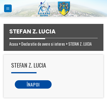
Skip
to
content
STEFAN Z. LUCIA
Acasa
>
Declaratie de avere si interes
>
STEFAN Z. LUCIA
STEFAN Z. LUCIA
ÎNAPOI