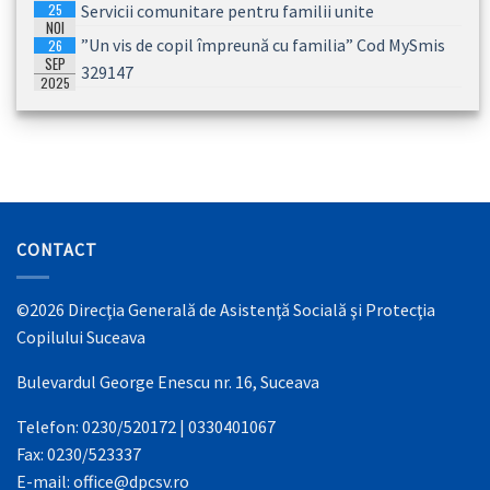
25
Servicii comunitare pentru familii unite
2026
NOI
”Un vis de copil împreună cu familia” Cod MySmis
26
2025
SEP
329147
2025
CONTACT
©2026 Direcţia Generală de Asistenţă Socială şi Protecţia
Copilului Suceava
Bulevardul George Enescu nr. 16, Suceava
Telefon: 0230/520172 | 0330401067
Fax: 0230/523337
E-mail: office@dpcsv.ro