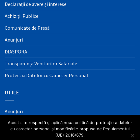
Declaraţii de avere şi interese
Achiziţii Publice
Comunicate de Presă
Anunțuri
DIASPORA
Transparența Veniturilor Salariale
Protectia Datelor cu Caracter Personal
UTILE
Anunțuri
Acest site respectă și aplică noua politică de protecție a datelor
Mass Media
cu caracter personal și modificările propuse de Regulamentul
Informaţii Utile
(UE) 2016/679.