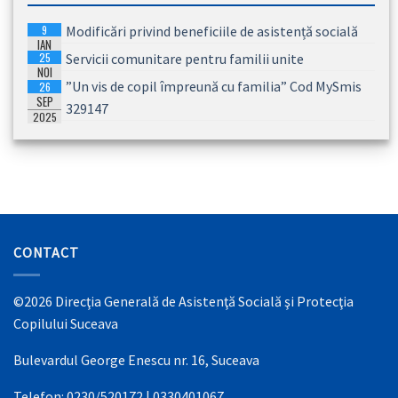
9
Modificări privind beneficiile de asistență socială
IAN
25
Servicii comunitare pentru familii unite
2026
NOI
”Un vis de copil împreună cu familia” Cod MySmis
26
2025
SEP
329147
2025
CONTACT
©2026 Direcţia Generală de Asistenţă Socială şi Protecţia
Copilului Suceava
Bulevardul George Enescu nr. 16, Suceava
Telefon: 0230/520172 | 0330401067