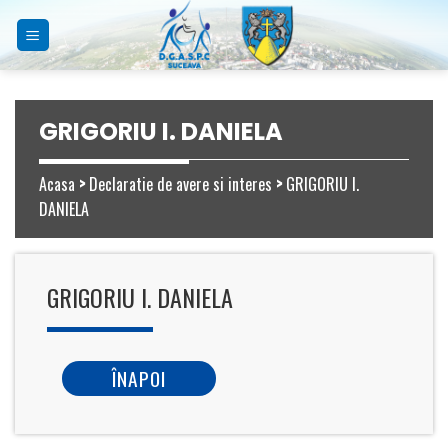
Skip
to
content
GRIGORIU I. DANIELA
Acasa
>
Declaratie de avere si interes
>
GRIGORIU I.
DANIELA
GRIGORIU I. DANIELA
ÎNAPOI