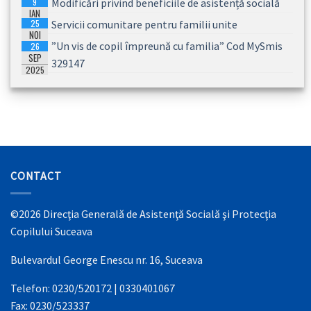
9
Modificări privind beneficiile de asistență socială
IAN
25
Servicii comunitare pentru familii unite
2026
NOI
”Un vis de copil împreună cu familia” Cod MySmis
26
2025
SEP
329147
2025
CONTACT
©2026 Direcţia Generală de Asistenţă Socială şi Protecţia
Copilului Suceava
Bulevardul George Enescu nr. 16, Suceava
Telefon: 0230/520172 | 0330401067
Fax: 0230/523337