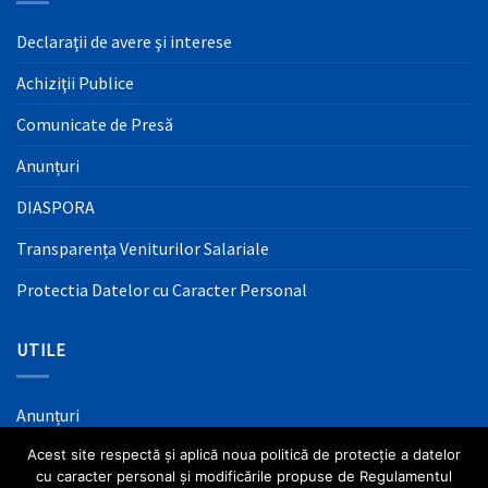
Declaraţii de avere şi interese
Achiziţii Publice
Comunicate de Presă
Anunțuri
DIASPORA
Transparența Veniturilor Salariale
Protectia Datelor cu Caracter Personal
UTILE
Anunțuri
Acest site respectă și aplică noua politică de protecție a datelor
Mass Media
cu caracter personal și modificările propuse de Regulamentul