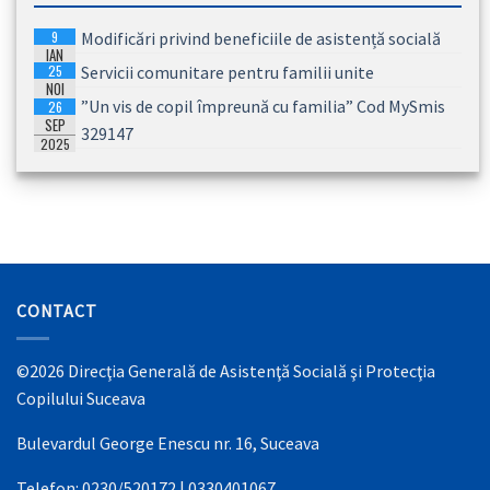
9
Modificări privind beneficiile de asistență socială
IAN
25
Servicii comunitare pentru familii unite
2026
NOI
”Un vis de copil împreună cu familia” Cod MySmis
26
2025
SEP
329147
2025
CONTACT
©2026 Direcţia Generală de Asistenţă Socială şi Protecţia
Copilului Suceava
Bulevardul George Enescu nr. 16, Suceava
Telefon: 0230/520172 | 0330401067