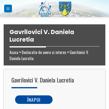
Skip
to
content
Gavrilovici V. Daniela
Lucretia
Acasa
>
Declaratie de avere si interes
>
Gavrilovici V.
Daniela Lucretia
Gavrilovici V. Daniela Lucretia
ÎNAPOI