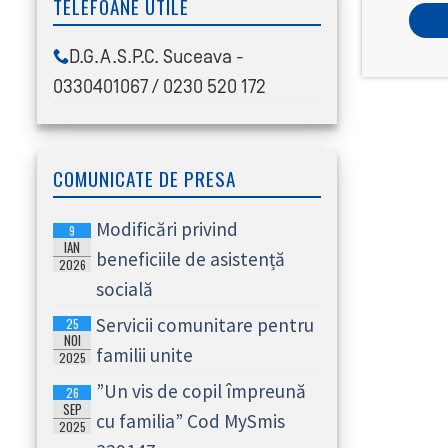
TELEFOANE UTILE
D.G.A.S.P.C. Suceava -
0330401067 / 0230 520 172
COMUNICATE DE PRESA
Modificări privind
9
IAN
beneficiile de asistență
2026
socială
Servicii comunitare pentru
25
NOI
familii unite
2025
”Un vis de copil împreună
26
SEP
cu familia” Cod MySmis
2025