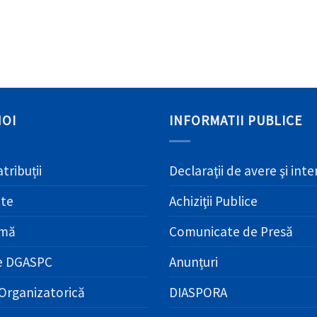
NOI
INFORMATII PUBLICE
atribuții
Declaraţii de avere şi int
ate
Achiziţii Publice
amă
Comunicate de Presă
e DGASPC
Anunțuri
Organizatorică
DIASPORA