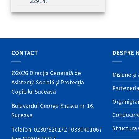
329147
CONTACT
DESPRE 
©2026 Direcţia Generală de
Misiune și 
Asistenţă Socială şi Protecţia
Parteneri
Copilului Suceava
Organigr
Bulevardul George Enescu nr. 16,
Conducer
Suceava
Structura 
Telefon: 0230/520172 | 0330401067
Fax: 0230/523337