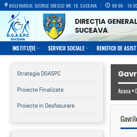
Skip
BULEVARDUL GEORGE ENESCU NR. 16, SUCEAVA
08:00 - 16:3
to
DIRECȚIA GENERAL
content
SUCEAVA
INSTITUȚIE
SERVICII SOCIALE
BENEFICII DE ASIS
Gavri
Strategia DGASPC
Acasa
>
Proiecte Finalizate
Proiecte in Desfasurare
Gavril