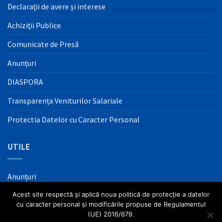
Declaraţii de avere şi interese
Achiziţii Publice
Comunicate de Presă
Anunțuri
DIASPORA
Transparența Veniturilor Salariale
Protectia Datelor cu Caracter Personal
UTILE
Anunțuri
Acest site respectă și aplică noua politică de protecție a datelor
Mass Media
cu caracter personal și modificările propuse de Regulamentul
Informaţii Utile
(UE) 2016/679.