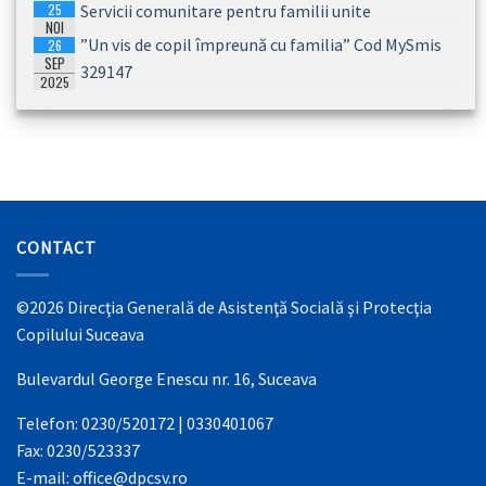
25
Servicii comunitare pentru familii unite
2026
NOI
”Un vis de copil împreună cu familia” Cod MySmis
26
2025
SEP
329147
2025
CONTACT
©2026 Direcţia Generală de Asistenţă Socială şi Protecţia
Copilului Suceava
Bulevardul George Enescu nr. 16, Suceava
Telefon: 0230/520172 | 0330401067
Fax: 0230/523337
E-mail: office@dpcsv.ro