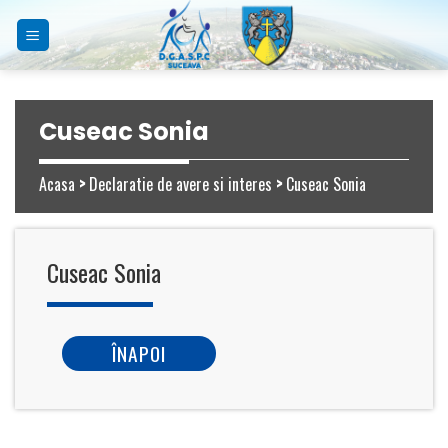
Skip
to
content
Cuseac Sonia
Acasa
>
Declaratie de avere si interes
>
Cuseac Sonia
Cuseac Sonia
ÎNAPOI