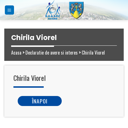
Skip
to
content
Chirila Viorel
Acasa
>
Declaratie de avere si interes
>
Chirila Viorel
Chirila Viorel
ÎNAPOI