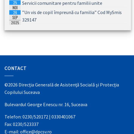
25
Servicii comunitare pentru familii unite
2026
NOI
”Un vis de copil împreună cu familia” Cod MySmis
26
2025
SEP
329147
2025
CONTACT
©2026 Direcţia Generală de Asistenţă Socială şi Protecţia
Copilului Suceava
Bulevardul George Enescu nr. 16, Suceava
Telefon: 0230/520172 | 0330401067
Fax: 0230/523337
E-mail: office@dpcsv.ro