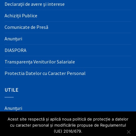
Declaraţii de avere şi interese
Achiziţii Publice
Comunicate de Presă
Anunțuri
DIASPORA
Transparența Veniturilor Salariale
Protectia Datelor cu Caracter Personal
UTILE
Anunțuri
Acest site respectă și aplică noua politică de protecție a datelor
Mass Media
cu caracter personal și modificările propuse de Regulamentul
Informaţii Utile
(UE) 2016/679.