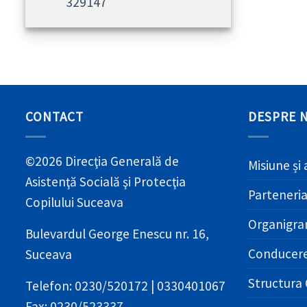
329147
CONTACT
DESPRE 
©2026 Direcţia Generală de
Misiune și 
Asistenţă Socială şi Protecţia
Parteneri
Copilului Suceava
Organigr
Bulevardul George Enescu nr. 16,
Conducer
Suceava
Structura 
Telefon: 0230/520172 | 0330401067
Fax: 0230/523337