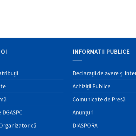
NOI
INFORMATII PUBLICE
atribuții
Declaraţii de avere şi int
ate
Achiziţii Publice
amă
Comunicate de Presă
e DGASPC
Anunțuri
Organizatorică
DIASPORA