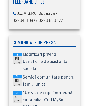
TELEFOANE UTILE
D.G.A.S.P.C. Suceava -
0330401067 / 0230 520 172
COMUNICATE DE PRESA
Modificări privind
9
IAN
beneficiile de asistență
2026
socială
Servicii comunitare pentru
25
NOI
familii unite
2025
”Un vis de copil împreună
26
SEP
cu familia” Cod MySmis
2025