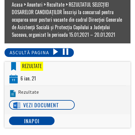
Acasa
>
Anunturi
>
Rezultate
>
REZULTATUL SELECŢIEI
DOSARELOR CANDIDAŢILOR Înscrişi la concursul pentru
ocuparea unor posturi vacante din cadrul Direcţiei Generale
de Asistenţă Socială şi Protecţia Copilului a Judeţului
Suceava, organizat în perioada 15.01.2021 – 20.01.2021
ASCULTĂ PAGINA
REZULTATE
6 ian. 21
Rezultate
VEZI DOCUMENT
INAPOI