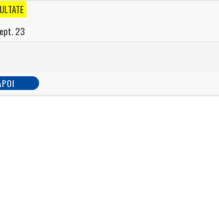
ULTATE
ept. 23
APOI