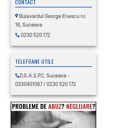
CONTACT
Bulevardul George Enescu nr.
16, Suceava
0230 520 172
TELEFOANE UTILE
D.G.A.S.P.C. Suceava -
0330401067 / 0230 520 172