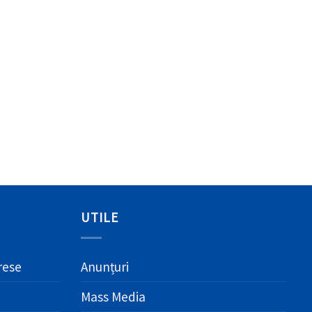
UTILE
erese
Anunțuri
Mass Media