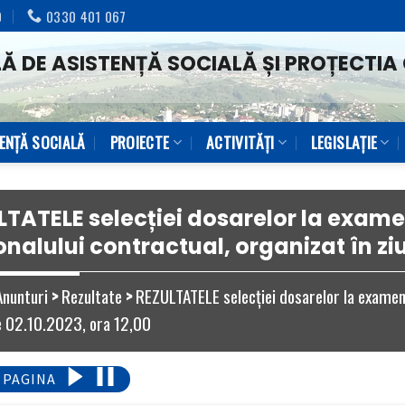
0
0330 401 067
Ă DE ASISTENȚĂ SOCIALĂ ȘI PROȚECTIA 
TENŢĂ SOCIALĂ
PROIECTE
ACTIVITĂȚI
LEGISLAȚIE
LTATELE selecției dosarelor la exam
nalului contractual, organizat în ziu
Anunturi
>
Rezultate
>
REZULTATELE selecției dosarelor la examen
de 02.10.2023, ora 12,00
 PAGINA