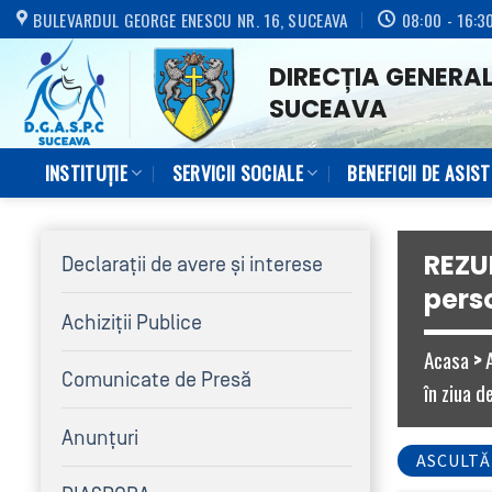
Skip
BULEVARDUL GEORGE ENESCU NR. 16, SUCEAVA
08:00 - 16:3
to
DIRECȚIA GENERAL
content
SUCEAVA
INSTITUȚIE
SERVICII SOCIALE
BENEFICII DE ASIS
REZU
Declaraţii de avere şi interese
perso
Achiziţii Publice
Acasa
>
Comunicate de Presă
în ziua 
Anunțuri
ASCULTĂ