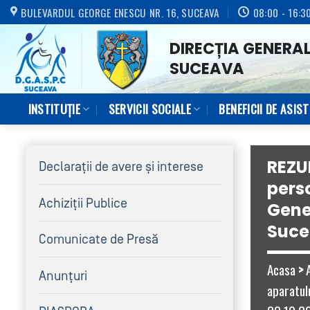
Skip
BULEVARDUL GEORGE ENESCU NR. 16, SUCEAVA
08:00 - 16:3
to
DIRECȚIA GENERAL
content
SUCEAVA
INSTITUȚIE
SERVICII SOCIALE
BENEFICII DE ASIS
REZU
Declaraţii de avere şi interese
perso
Achiziţii Publice
Gener
Suce
Comunicate de Presă
Acasa
>
Anunțuri
aparatulu