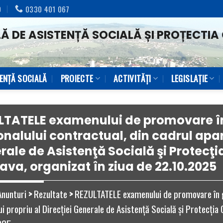
0
0330 401 067
Ă DE ASISTENȚĂ SOCIALĂ ȘI PROȚECTIA 
TENŢĂ SOCIALĂ
PROIECTE
ACTIVITĂȚI
LEGISLAȚIE
LTATELE examenului de promovare în
nalului contractual, din cadrul apara
ale de Asistenţă Socială şi Protecţia
ava, organizat în ziua de 22.10.2025
Anunturi
>
Rezultate
>
REZULTATELE examenului de promovare în gr
i propriu al Direcţiei Generale de Asistenţă Socială şi Protecţia C