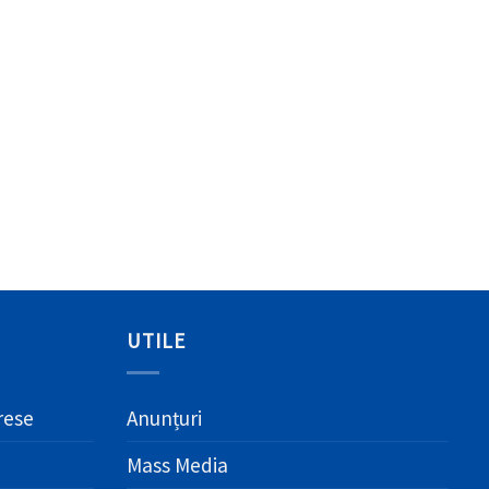
UTILE
erese
Anunțuri
Mass Media