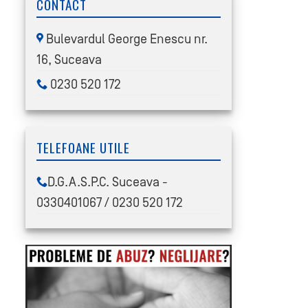
CONTACT
Bulevardul George Enescu nr.
16, Suceava
0230 520 172
TELEFOANE UTILE
D.G.A.S.P.C. Suceava -
0330401067 / 0230 520 172