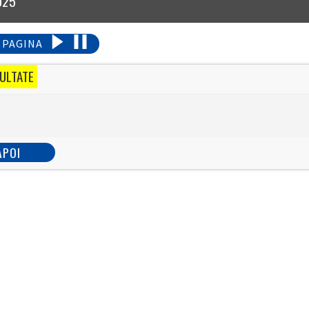
025
 PAGINA
ULTATE
APOI