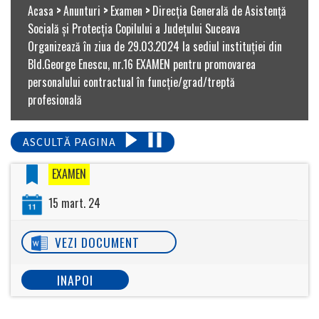
Acasa
>
Anunturi
>
Examen
>
Direcţia Generală de Asistenţă
Socială şi Protecţia Copilului a Judeţului Suceava
Organizează în ziua de 29.03.2024 la sediul instituției din
Bld.George Enescu, nr.16 EXAMEN pentru promovarea
personalului contractual în funcție/grad/treptă
profesională
ASCULTĂ PAGINA
EXAMEN
15 mart. 24
VEZI DOCUMENT
INAPOI