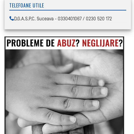
TELEFOANE UTILE
D.G.A.S.P.C. Suceava - 0330401067 / 0230 520 172