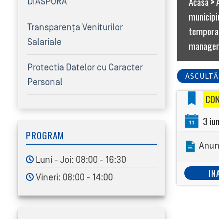
Acasa
>
DIASPORA
municipi
Transparența Veniturilor
temporar
Salariale
manageme
Protectia Datelor cu Caracter
ASCULTĂ
Personal
CO
3 iun
PROGRAM
Anun
Luni - Joi: 08:00 - 16:30
IN
Vineri: 08:00 - 14:00