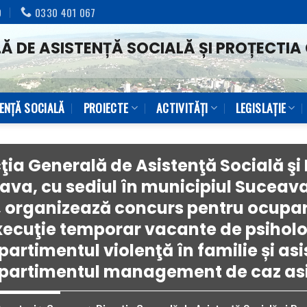
0
0330 401 067
Ă DE ASISTENȚĂ SOCIALĂ ȘI PROȚECTIA 
TENŢĂ SOCIALĂ
PROIECTE
ACTIVITĂȚI
LEGISLAȚIE
ţia Generală de Asistenţă Socială şi 
ava, cu sediul în municipiul Suceav
6, organizează concurs pentru ocupa
xecuţie temporar vacante de psiholo
rtimentul violenţă în familie și asis
artimentul management de caz asis