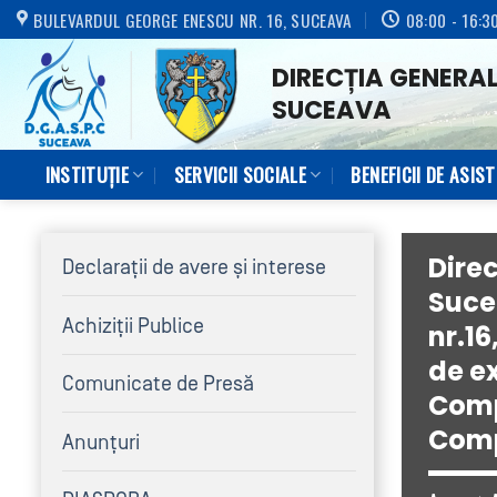
Skip
BULEVARDUL GEORGE ENESCU NR. 16, SUCEAVA
08:00 - 16:3
to
DIRECȚIA GENERAL
content
SUCEAVA
INSTITUȚIE
SERVICII SOCIALE
BENEFICII DE ASIS
Direc
Declaraţii de avere şi interese
Suce
Achiziţii Publice
nr.1
de e
Comunicate de Presă
Compa
Comp
Anunțuri