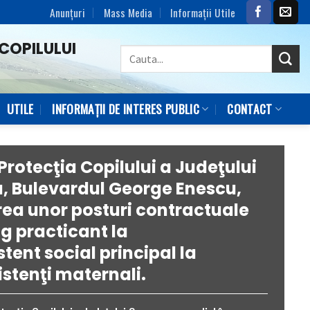
Anunțuri
Mass Media
Informaţii Utile
COPILULUI
UTILE
INFORMAȚII DE INTERES PUBLIC
CONTACT
Protecţia Copilului a Judeţului
a, Bulevardul George Enescu,
rea unor posturi contractuale
g practicant la
tent social principal la
tenţi maternali.