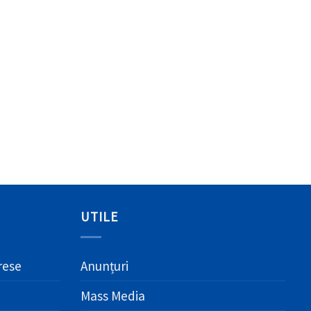
UTILE
erese
Anunțuri
Mass Media