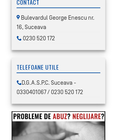
CONTACT
Bulevardul George Enescu nr.
16, Suceava
0230 520 172
TELEFOANE UTILE
D.G.A.S.P.C. Suceava -
0330401067 / 0230 520 172