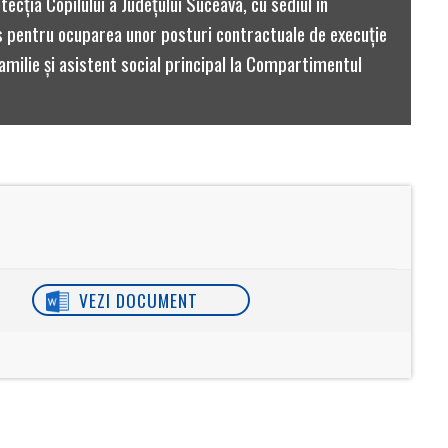
ecţia Copilului a Judeţului Suceava, cu sediul în
s pentru ocuparea unor posturi contractuale de execuţie
milie și asistent social principal la Compartimentul
VEZI DOCUMENT