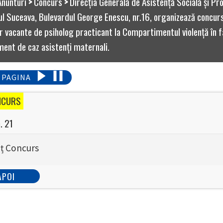
Anunturi
>
Concurs
>
Direcţia Generală de Asistenţă Socială şi Prot
ul Suceava, Bulevardul George Enescu, nr.16, organizează concur
 vacante de psiholog practicant la Compartimentul violenţă în fa
nt de caz asistenţi maternali.
 PAGINA
NCURS
. 21
ț Concurs
APOI