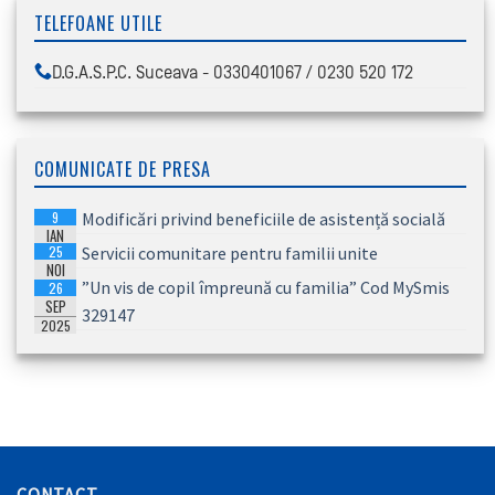
TELEFOANE UTILE
D.G.A.S.P.C. Suceava - 0330401067 / 0230 520 172
COMUNICATE DE PRESA
9
Modificări privind beneficiile de asistență socială
IAN
25
Servicii comunitare pentru familii unite
2026
NOI
”Un vis de copil împreună cu familia” Cod MySmis
26
2025
SEP
329147
2025
CONTACT