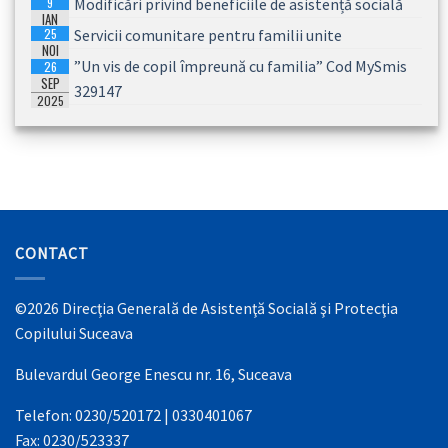
9
Modificări privind beneficiile de asistență socială
IAN
25
Servicii comunitare pentru familii unite
2026
NOI
”Un vis de copil împreună cu familia” Cod MySmis
26
2025
SEP
329147
2025
CONTACT
©2026 Direcţia Generală de Asistenţă Socială şi Protecţia
Copilului Suceava
Bulevardul George Enescu nr. 16, Suceava
Telefon: 0230/520172 | 0330401067
Fax: 0230/523337