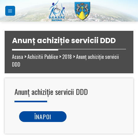
Skip
to
content
Anunț achiziție servicii DDD
Acasa
>
Achizitii Publice
>
2018
>
Anunț achiziție servicii
DDD
Anunț achiziție servicii DDD
ÎNAPOI