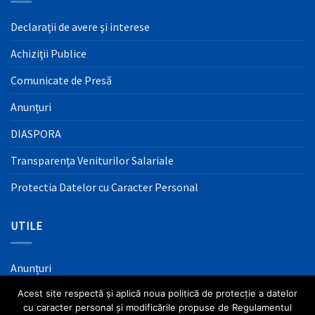
Declaraţii de avere şi interese
Achiziţii Publice
Comunicate de Presă
Anunțuri
DIASPORA
Transparența Veniturilor Salariale
Protectia Datelor cu Caracter Personal
UTILE
Anunțuri
Acest site respectă și aplică noua politică de protecție a datelor
Mass Media
cu caracter personal și modificările propuse de Regulamentul