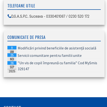
TELEFOANE UTILE
D.G.A.S.P.C. Suceava - 0330401067 / 0230 520 172
COMUNICATE DE PRESA
9
Modificări privind beneficiile de asistență socială
IAN
25
Servicii comunitare pentru familii unite
2026
NOI
”Un vis de copil împreună cu familia” Cod MySmis
26
2025
SEP
329147
2025