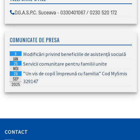
D.G.A.S.P.C. Suceava - 0330401067 / 0230 520 172
COMUNICATE DE PRESA
9
Modificări privind beneficiile de asistență socială
IAN
25
Servicii comunitare pentru familii unite
2026
NOI
”Un vis de copil împreună cu familia” Cod MySmis
26
2025
SEP
329147
2025
CONTACT