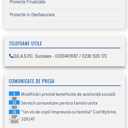
Proiecte Finalizate
Proiecte in Desfasurare
TELEFOANE UTILE
D.G.A.S.P.C. Suceava - 0330401067 / 0230 520 172
COMUNICATE DE PRESA
9
Modificări privind beneficiile de asistență socială
IAN
25
Servicii comunitare pentru familii unite
2026
NOI
”Un vis de copil împreună cu familia” Cod MySmis
26
2025
SEP
329147
2025