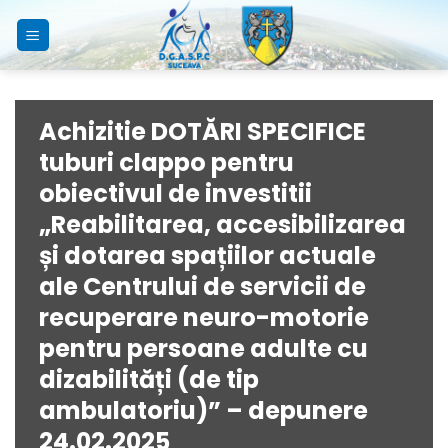
Skip
to
content
Achizitie DOTĂRI SPECIFICE
tuburi clappo pentru
obiectivul de investitii
„Reabilitarea, accesibilizarea
și dotarea spațiilor actuale
ale Centrului de servicii de
recuperare neuro-motorie
pentru persoane adulte cu
dizabilități (de tip
ambulatoriu)” – depunere
24.02.2025