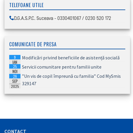
TELEFOANE UTILE
D.G.A.S.P.C. Suceava - 0330401067 / 0230 520 172
COMUNICATE DE PRESA
9
Modificări privind beneficiile de asistență socială
IAN
25
Servicii comunitare pentru familii unite
2026
NOI
”Un vis de copil împreună cu familia” Cod MySmis
26
2025
SEP
329147
2025
CONTACT