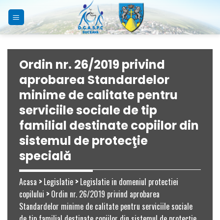
Skip
to
content
Ordin nr. 26/2019 privind
aprobarea Standardelor
minime de calitate pentru
serviciile sociale de tip
familial destinate copiilor din
sistemul de protecţie
specială
Acasa
>
Legislatie
>
Legislatie in domeniul protectiei
copilului
>
Ordin nr. 26/2019 privind aprobarea
Standardelor minime de calitate pentru serviciile sociale
de tip familial destinate copiilor din sistemul de protecţie