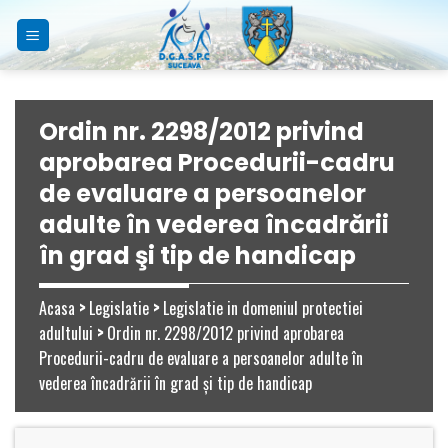
Skip
to
content
Ordin nr. 2298/2012 privind
aprobarea Procedurii-cadru
de evaluare a persoanelor
adulte în vederea încadrării
în grad şi tip de handicap
Acasa
>
Legislatie
>
Legislatie in domeniul protectiei
adultului
>
Ordin nr. 2298/2012 privind aprobarea
Procedurii-cadru de evaluare a persoanelor adulte în
vederea încadrării în grad şi tip de handicap