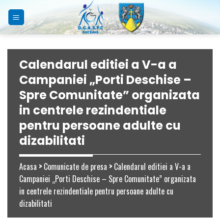
Skip
to
content
Calendarul editiei a V-a a
Campaniei „Porti Deschise –
Spre Comunitate” organizata
in centrele rezindentiale
pentru persoane adulte cu
dizabilitati
Acasa
>
Comunicate de presa
>
Calendarul editiei a V-a a
Campaniei „Porti Deschise – Spre Comunitate” organizata
in centrele rezindentiale pentru persoane adulte cu
dizabilitati