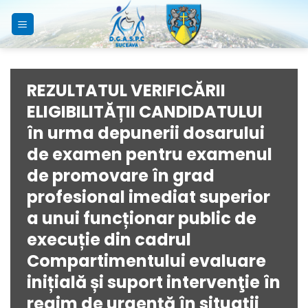
Skip
to
content
REZULTATUL VERIFICĂRII
ELIGIBILITĂȚII CANDIDATULUI
în urma depunerii dosarului
de examen pentru examenul
de promovare în grad
profesional imediat superior
a unui funcționar public de
execuție din cadrul
Compartimentului evaluare
inițială și suport intervenţie în
regim de urgenţă în situații