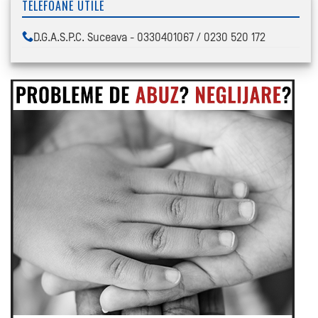
TELEFOANE UTILE
D.G.A.S.P.C. Suceava - 0330401067 / 0230 520 172