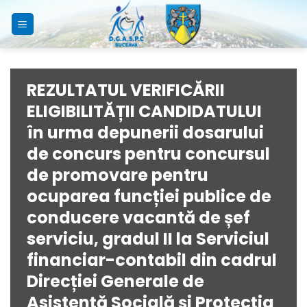
Skip
to
content
REZULTATUL VERIFICĂRII
ELIGIBILITĂȚII CANDIDATULUI
în urma depunerii dosarului
de concurs pentru concursul
de promovare pentru
ocuparea funcției publice de
conducere vacantă de șef
serviciu, gradul II la Serviciul
financiar-contabil din cadrul
Direcției Generale de
Asistență Socială și Protecția