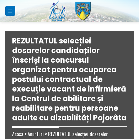
Skip
to
content
REZULTATUL selecției
dosarelor candidaților
înscriși la concursul
organizat pentru ocuparea
postului contractual de
execuţie vacant de infirmieră
la Centrul de abilitare și
reabilitare pentru persoane
adulte cu dizabilități Pojorâta
Acasa
>
Anunturi
>
REZULTATUL selecției dosarelor