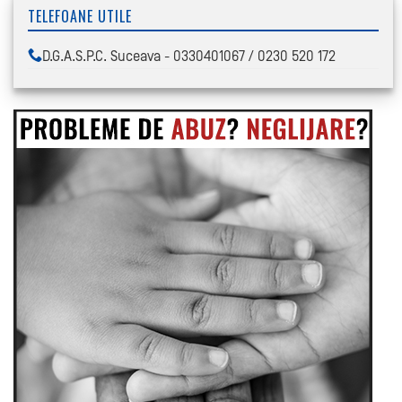
TELEFOANE UTILE
D.G.A.S.P.C. Suceava - 0330401067 / 0230 520 172