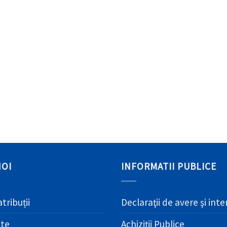
NOI
INFORMATII PUBLICE
atribuții
Declaraţii de avere şi int
ate
Achiziţii Publice