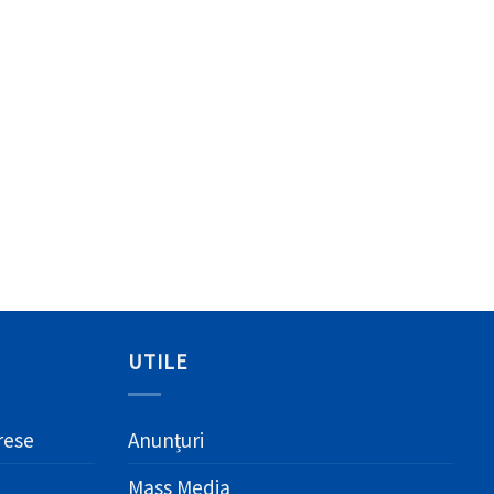
UTILE
erese
Anunțuri
Mass Media