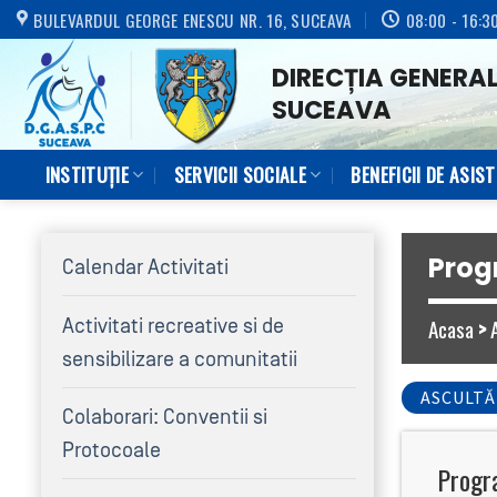
Skip
BULEVARDUL GEORGE ENESCU NR. 16, SUCEAVA
08:00 - 16:3
to
DIRECȚIA GENERAL
content
SUCEAVA
INSTITUȚIE
SERVICII SOCIALE
BENEFICII DE ASIS
Progr
Calendar Activitati
Acasa
>
Activitati recreative si de
sensibilizare a comunitatii
ASCULTĂ
Colaborari: Conventii si
Protocoale
Progr